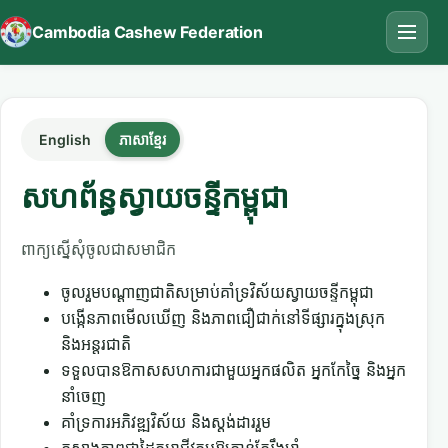
Cambodia Cashew Federation
English
ភាសាខ្មែរ
សហព័ន្ធស្វាយចន្ទីកម្ពុជា
ពាក្យស្នើសុំចូលជាសមាជិក
ចូលរួមបណ្តាញជាតិសម្រាប់គាំទ្រវិស័យស្វាយចន្ទីកម្ពុជា
បង្កើនភាពមើលឃើញ និងភាពជឿជាក់នៅទីផ្សារក្នុងស្រុក
និងអន្តរជាតិ
ទទួលបានឱកាសសហការជាមួយអ្នកផលិត អ្នកកែច្នៃ និងអ្នក
នាំចេញ
គាំទ្រការអភិវឌ្ឍវិស័យ និងស្តង់ដាររួម